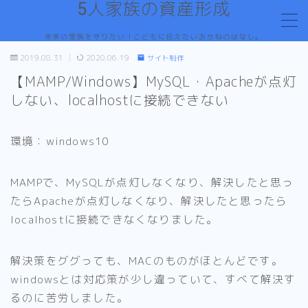
5人家族の資産形成
未来の家族を守りたい！こどもに伝えたいおかねのはなし。
MENU
2019.08.31
2020.06.19
サイト制作
お問い合わせ
【MAMP/Windows】MySQL・Apacheが点灯
デモプリセット記事 #1
デモプリセット記事 #1
しない、localhostに接続できない
デモプリセット記事 #7
デモプリセット記事 #7
環境：windows10
プライバシーポリシー
プライバシーポリシー
プロフィール
MAMPで、MySQLが点灯しなくなり、解決したと思っ
利用規約／特定商取引法に基づく表記
たらApacheが点灯しなくなり、解決したと思ったら
有料記事の決済完了ページ
localhostに接続できなくなりました。
特定商取引法に基づく表記
運営者情報
解決策をググっても、MACのものがほとんどです。
windowsとは対応策が少し違っていて、すべて解決す
るのに苦労しました。