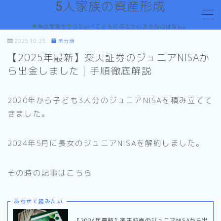
5人家族の資産形成
未来の家族を守りたい！こどもに伝えたいおかねのはなし。
MENU
2025.10.23
未分類
お問い合わせ
【2025年最新】楽天証券のジュニアNISAか
デモプリセット記事 #1
デモプリセット記事 #1
ら出金しました｜手順徹底解説
デモプリセット記事 #7
デモプリセット記事 #7
2020年から子ども3人分のジュニアNISAを積み立てて
プライバシーポリシー
きました。
プライバシーポリシー
プロフィール
利用規約／特定商取引法に基づく表記
2024年5月に長女のジュニアNISAを解約しました。
有料記事の決済完了ページ
特定商取引法に基づく表記
運営者情報
その時の記事はこちら
あわせて読みたい
【2024年最新】楽天証券のジュニアNISAから出